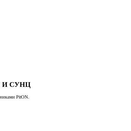
 И СУНЦ
ьниками PitON.